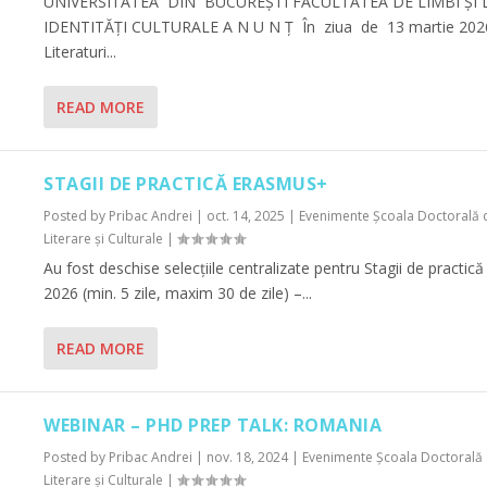
UNIVERSITATEA DIN BUCUREŞTI FACULTATEA DE LIMBI ȘI 
IDENTITĂȚI CULTURALE A N U N Ţ În ziua de 13 martie 2026, or
Literaturi...
READ MORE
STAGII DE PRACTICĂ ERASMUS+
Posted by
Pribac Andrei
|
oct. 14, 2025
|
Evenimente Şcoala Doctorală de
Literare şi Culturale
|
Au fost deschise selecțiile centralizate pentru Stagii de pract
2026 (min. 5 zile, maxim 30 de zile) –...
READ MORE
WEBINAR – PHD PREP TALK: ROMANIA
Posted by
Pribac Andrei
|
nov. 18, 2024
|
Evenimente Şcoala Doctorală de
Literare şi Culturale
|