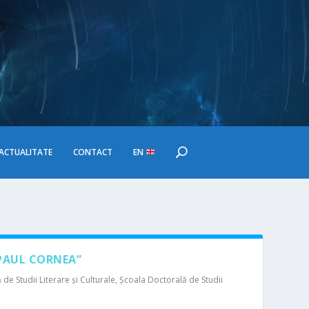
ACTUALITATE
CONTACT
EN
„PAUL CORNEA”
e Studii Literare şi Culturale
,
Şcoala Doctorală de Studii