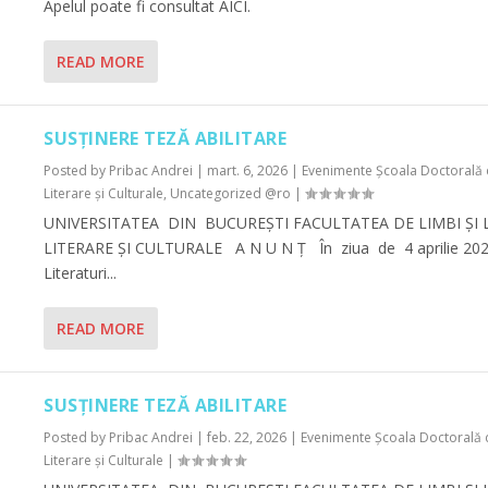
Apelul poate fi consultat AICI.
READ MORE
SUSȚINERE TEZĂ ABILITARE
Posted by
Pribac Andrei
|
mart. 6, 2026
|
Evenimente Şcoala Doctorală de
Literare şi Culturale
,
Uncategorized @ro
|
UNIVERSITATEA DIN BUCUREŞTI FACULTATEA DE LIMBI ȘI 
LITERARE ȘI CULTURALE A N U N Ţ În ziua de 4 aprilie 2026, or
Literaturi...
READ MORE
SUSȚINERE TEZĂ ABILITARE
Posted by
Pribac Andrei
|
feb. 22, 2026
|
Evenimente Şcoala Doctorală de
Literare şi Culturale
|