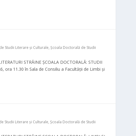
 Studii Literare şi Culturale
,
Şcoala Doctorală de Studii
LITERATURI STRĂINE ŞCOALA DOCTORALĂ: STUDII
a 11.30 în Sala de Consiliu a Facultății de Limbi și
 Studii Literare şi Culturale
,
Şcoala Doctorală de Studii