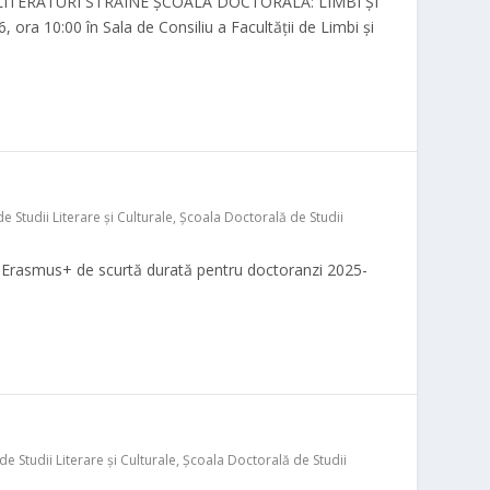
LITERATURI STRĂINE ŞCOALA DOCTORALĂ: LIMBI ȘI
a 10:00 în Sala de Consiliu a Facultății de Limbi și
 Studii Literare şi Culturale
,
Şcoala Doctorală de Studii
ică Erasmus+ de scurtă durată pentru doctoranzi 2025-
 Studii Literare şi Culturale
,
Şcoala Doctorală de Studii