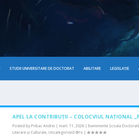
E
STUDII UNIVERSITARE DE DOCTORAT
ABILITARE
LEGISLAȚIE
APEL LA CONTRIBUȚII – COLOCVIUL NAȚIONAL 
Posted by
Pribac Andrei
|
mart. 11, 2026
|
Evenimente Şcoala Doctorală d
Literare şi Culturale
,
Uncategorized @ro
|