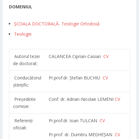
DOMENIUL
ȘCOALA DOCTORALĂ- Teologie Ortodoxă
Teologie
Autorul tezei
CALANCEA Ciprian-Casian
C
V
de doctorat:
Conducătorul
Pr.prof.dr. Ștefan BUCHIU
CV
științific:
Președinte
Conf. dr. Adrian-Nicolae LEMENI
CV
comisie:
Referenți
Pr.prof.dr. Ioan TULCAN
CV
oficiali:
Pr.prof. dr. Dumitru MEGHEȘAN
CV