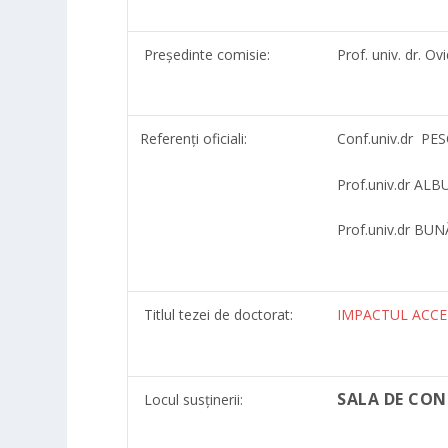
Președinte comisie:
Prof. univ. dr. 
Referenți oficiali:
Conf.univ.dr P
Prof.univ.dr AL
Prof.univ.dr BU
Titlul tezei de doctorat:
IMPACTUL ACCE
SALA DE CON
Locul susținerii: