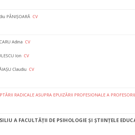
Ovidiu PÂNIȘOARĂ
CV
ESCARU Adina
CV
BULESCU Ion
CV
NĂIAȘU Claudiu
CV
PTĂRII RADICALE ASUPRA EPUIZĂRII PROFESIONALE A PROFESOR
SILIU A
FACULTĂŢII DE PSIHOLOGIE ŞI ŞTIINŢELE EDUCA