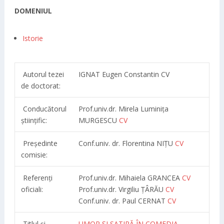
DOMENIUL
Istorie
Autorul tezei
IGNAT Eugen Constantin CV
de doctorat:
Conducătorul
Prof.univ.dr. Mirela Luminița
științific:
MURGESCU
CV
Președinte
Conf.univ. dr. Florentina NIȚU
CV
comisie:
Referenți
Prof.univ.dr. Mihaiela GRANCEA
CV
oficiali:
Prof.univ.dr. Virgiliu ȚÂRĂU
CV
Conf.univ. dr. Paul CERNAT
CV
Titlul şi
UMOR ȘI SATIRĂ ÎN COMEDIA