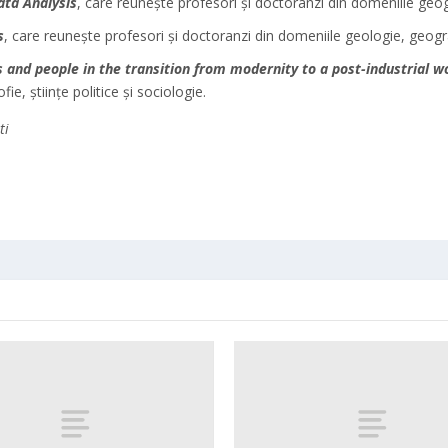
ta Analysis
, care reunește profesori și doctoranzi din domeniile geog
s
, care reunește profesori și doctoranzi din domeniile geologie, geografie
ns and people in the transition from modernity to a post-industrial w
fie, științe politice și sociologie.
ti