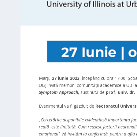
Marți,
27 iunie 2023
, începând cu ora 17:00, Școal
UB) invită membrii comunității academice a UB la
Symptom Approach
, susținută de
prof. univ. dr.
Evenimentul va fi găzduit de
Rectoratul Universi
„
Cercetările disponibile evidențiază importanța fact
reală este limitată.
Cum reușesc factorii neuronali 
emoțional?
Vă invităm la conferință, pentru a afla