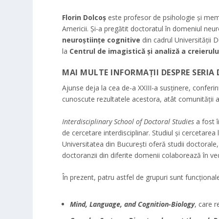
Florin Dolcoș
este profesor de psihologie și me
Americii. Și-a pregătit doctoratul în domeniul neuro
neuroștiințe cognitive
din cadrul Universității 
la
Centrul de imagistică și analiză a creierulu
MAI MULTE INFORMAȚII DESPRE SERIA 
Ajunse deja la cea de-a XXIII-a susținere, conferinț
cunoscute rezultatele acestora, atât comunității a
Interdisciplinary School of Doctoral Studies
a fost 
de cercetare interdisciplinar. Studiul și cercetare
Universitatea din București oferă studii doctorale, d
doctoranzii din diferite domenii colaborează în ve
În prezent, patru astfel de grupuri sunt funcțional
Mind, Language, and Cognition-Biology
, care r