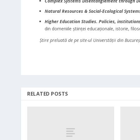
Complex Systems Disentanglement through Da
Natural Resources & Social-Ecological System
Higher Education Studies. Policies, institutio
din domeniile științei educaționale, istorie, filoso
Știre preluată de pe site-ul Universtății din Bucureș
RELATED POSTS