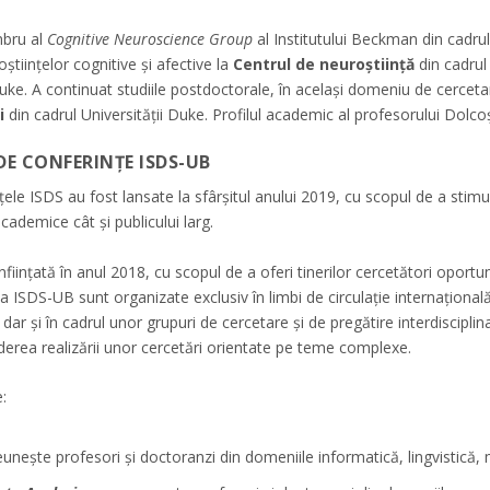
mbru al
Cognitive Neuroscience Group
al Institutului Beckman din cadrul U
științelor cognitive și afective la
Centrul de neuroștiință
din cadrul 
Duke. A continuat studiile postdoctorale, în același domeniu de cercetar
i
din cadrul Universității Duke. Profilul academic al profesorului Dolco
DE CONFERINȚE ISDS-UB
ele ISDS au fost lansate la sfârșitul anului 2019, cu scopul de a stimula
cademice cât și publicului larg.
înființată în anul 2018, cu scopul de a oferi tinerilor cercetători opor
a la ISDS-UB sunt organizate exclusiv în limbi de circulație internaționa
ar și în cadrul unor grupuri de cercetare și de pregătire interdisciplinar
derea realizării unor cercetări orientate pe teme complexe.
e:
eunește profesori și doctoranzi din domeniile informatică, lingvistică, 