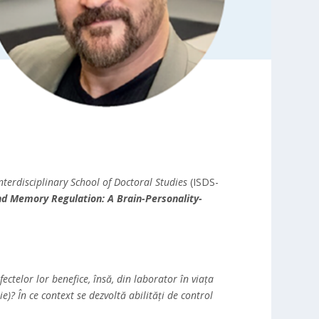
nterdisciplinary School of Doctoral Studies
(ISDS-
nd Memory Regulation: A Brain-Personality-
ectelor lor benefice, însă, din laborator în viața
ie)?
În ce context se dezvoltă abilități de control