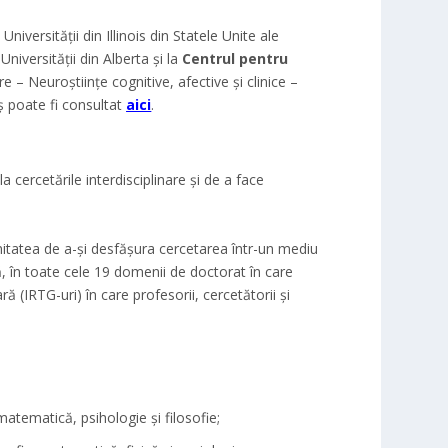
niversității din Illinois din Statele Unite ale
Universității din Alberta și la
Centrul pentru
e – Neuroștiințe cognitive, afective și clinice –
ș poate fi consultat
aici
.
 cercetările interdisciplinare și de a face
tunitatea de a-și desfășura cercetarea într-un mediu
lă, în toate cele 19 domenii de doctorat în care
ă (IRTG-uri) în care profesorii, cercetătorii și
matematică, psihologie și filosofie;