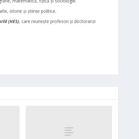
rafie, matematică, fizică și sociologie.
, istorie și științe politice.
orld (HES)
, care reunește profesori și doctoranzi