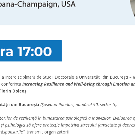
a Interdisciplinară de Studii Doctorale a Universităţii din Bucureşti –
I
 conferința
Increasing Resilience and Well-being through Emotion a
 Florin Dolcoș
.
tății din București
(Șoseaua Panduri, numărul 90, sector 5).
orilor de reziliență în bunăstarea psihologică a indivizilor. Evaluarea ef
și psihologici să ofere protecție împotriva stresului (anxietate și depres
 răspunsurile
”
, transmit organizatorii.