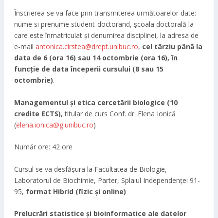
Înscrierea se va face prin transmiterea următoarelor date:
nume si prenume student-doctorand, școala doctorală la
care este înmatriculat și denumirea disciplinei, la adresa de
e-mail
antonica.cirstea@drept.unibuc.ro
,
cel târziu până la
data de 6 (ora 16) sau 14 octombrie (ora 16), în
funcție de data începerii cursului (8 sau 15
octombrie)
.
Managementul și etica cercetării biologice (
10
credite ECTS),
titular de curs Conf. dr. Elena Ionică
(
elena.ionica@g.unibuc.ro
)
Număr ore: 42 ore
Cursul se va desfășura la Facultatea de Biologie,
Laboratorul de Biochimie, Parter, Splaiul Independenței 91-
95,
format Hibrid (fizic și online)
Prelucrări statistice și bioinformatice ale datelor