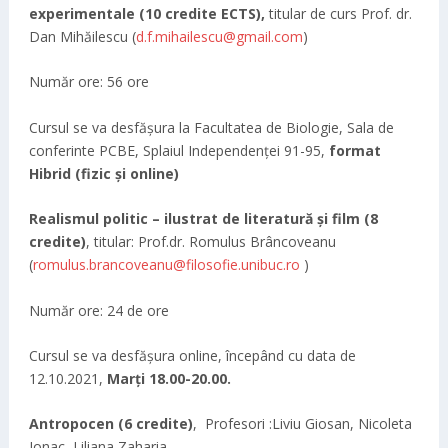
experimentale
(
10
credite ECTS),
titular de curs Prof. dr.
Dan Mihăilescu (
d.f.mihailescu@gmail.com
)
Număr ore: 56 ore
Cursul se va desfășura la Facultatea de Biologie, Sala de
conferinte PCBE, Splaiul Independenței 91-95,
format
Hibrid (fizic și online)
Realismul politic – ilustrat de literatură și film (8
credite)
, titular: Prof.dr. Romulus Brâncoveanu
(
romulus.brancoveanu@filosofie.unibuc.ro
)
Număr ore: 24 de ore
Cursul se va desfășura online, începând cu data de
12.10.2021,
Marți 18.00-20.00.
Antropocen (6 credite)
, Profesori :Liviu Giosan, Nicoleta
Ionac, Liliana Zaharia