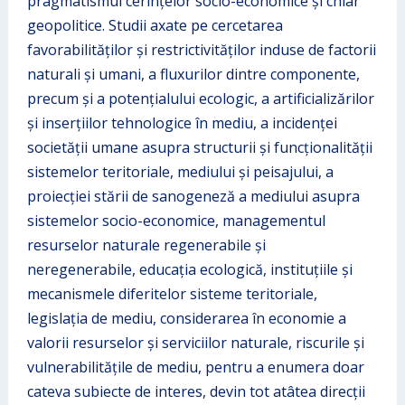
pragmatismul cerințelor socio-economice și chiar
geopolitice. Studii axate pe cercetarea
favorabilităţilor şi restrictivităţilor induse de factorii
naturali şi umani, a fluxurilor dintre componente,
precum şi a potenţialului ecologic, a artificializărilor
şi inserţiilor tehnologice în mediu, a incidenţei
societăţii umane asupra structurii şi funcţionalităţii
sistemelor teritoriale, mediului și peisajului, a
proiecţiei stării de sanogeneză a mediului asupra
sistemelor socio-economice, managementul
resurselor naturale regenerabile şi
neregenerabile, educaţia ecologică, instituţiile şi
mecanismele diferitelor sisteme teritoriale,
legislaţia de mediu, considerarea în economie a
valorii resurselor şi serviciilor naturale, riscurile și
vulnerabilitățile de mediu, pentru a enumera doar
cateva subiecte de interes, devin tot atâtea direcții