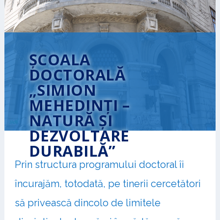
ȘCOALA
DOCTORALĂ
„SIMION
MEHEDINȚI –
NATURĂ ȘI
DEZVOLTARE
DURABILĂ”
Prin structura programului doctoral îi
https://scoaladoctorala.geo.unibuc.ro/home/ (site
română)
încurajăm, totodată, pe tinerii cercetători
https://scoaladoctorala.geo.unibuc.ro/home-2/
să privească dincolo de limitele
(site engleză)