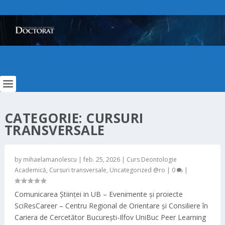
CATEGORIE:
CURSURI
TRANSVERSALE
by
mihaelamanolescu
|
feb. 25, 2026
|
Curs Deontologie
Academică
,
Cursuri transversale
,
Uncategorized @ro
|
0
|
Comunicarea Științei in UB – Evenimente și proiecte
SciResCareer – Centru Regional de Orientare și Consiliere în
Cariera de Cercetător București-Ilfov UniBuc Peer Learning