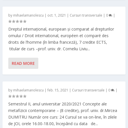
by
mihaelamanolescu
|
oct. 1, 2021
|
Cursuri transversale
|
0
|
Dreptul internațional, european și comparat al drepturilor
omului / Droit international, européen et comparé des
droits de l’homme (în limba franceză), 7 credite ECTS,
titular de curs –prof. univ. dr. Corneliu Liviu...
READ MORE
by
mihaelamanolescu
|
feb. 15, 2021
|
Cursuri transversale
|
0
|
Semestrul II, anul universitar 2020/2021 Concepte ale
metafizicii contemporane – (8 credite), prof. univ. dr.Mircea
DUMITRU Număr ore curs: 24 Cursul se va on-line, în zilele
de JOI, orele 16.00-18.00, începând cu data de...