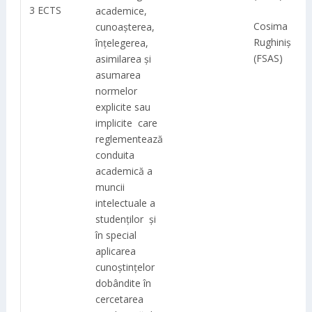
3 ECTS
academice,
Cosima
cunoașterea,
Rughiniș
înțelegerea,
(FSAS)
asimilarea și
asumarea
normelor
explicite sau
implicite care
reglementează
conduita
academică a
muncii
intelectuale a
studenților și
în special
aplicarea
cunoștințelor
dobândite în
cercetarea