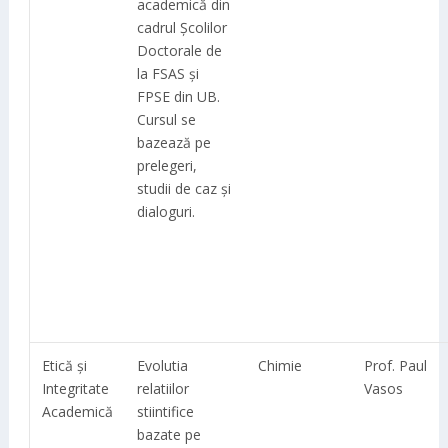
academică din
cadrul Școlilor
Doctorale de
la FSAS și
FPSE din UB.
Cursul se
bazează pe
prelegeri,
studii de caz și
dialoguri.
Etică și
Evolutia
Chimie
Prof. Paul
Integritate
relatiilor
Vasos
Academică
stiintifice
bazate pe