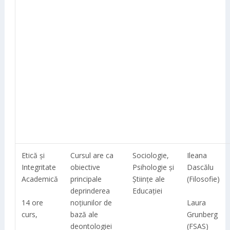
Etică și
Cursul are ca
Sociologie,
Ileana
Integritate
obiective
Psihologie și
Dascălu
Academică
principale
Științe ale
(Filosofie)
deprinderea
Educației
14 ore
Laura
noțiunilor de
curs,
Grunberg
bază ale
(FSAS)
deontologiei