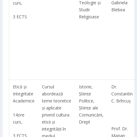
Teologie și
Gabriela
curs,
Studii
Blebea
3 ECTS
Religioase
Etică și
Cursul
Istorie,
Dr.
Integritate
abordează
Științe
Constantin
Academice
teme teoretice
Politice,
C. Brîncuș
și aplicate
Științe ale
14ore
privind cultura
Comunicării,
curs,
eticii și
Drept
Prof. Dr.
integrității în
3 ECTS
Marian
mediul