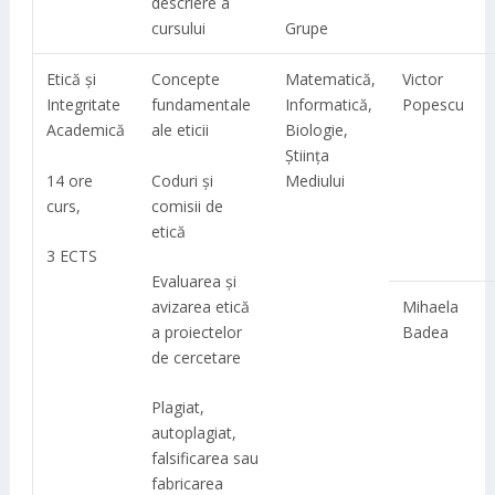
descriere a
Grupe
cursului
Etică și
Concepte
Matematică,
Victor
Integritate
fundamentale
Informatică,
Popescu
Academică
ale eticii
Biologie,
Știința
14 ore
Coduri și
Mediului
curs,
comisii de
etică
3 ECTS
Evaluarea și
avizarea etică
Mihaela
a proiectelor
Badea
de cercetare
Plagiat,
autoplagiat,
falsificarea sau
fabricarea