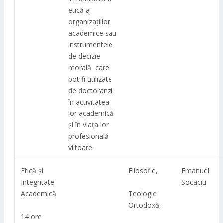
etică a
organizațiilor
academice sau
instrumentele
de decizie
morală care
pot fi utilizate
de doctoranzi
în activitatea
lor academică
și în viața lor
profesională
viitoare.
Etică și
Filosofie,
Emanuel
Integritate
Socaciu
Teologie
Academică
Ortodoxă,
14 ore