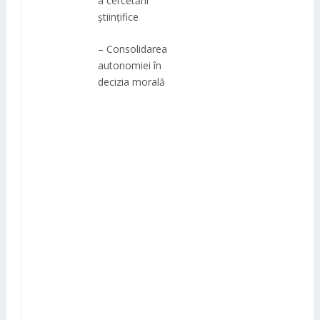
a cercetării
științifice
– Consolidarea
autonomiei în
decizia morală