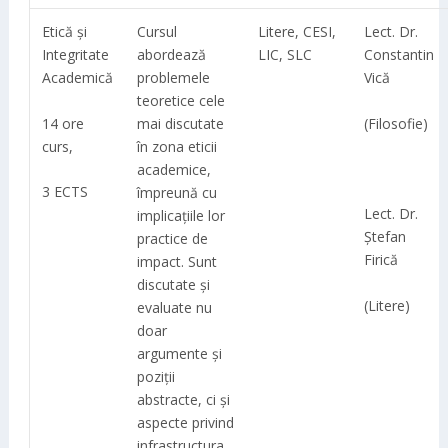
Etică și
Cursul
Litere, CESI,
Lect. Dr.
Integritate
abordează
LIC, SLC
Constantin
Academică
problemele
Vică
teoretice cele
14 ore
(Filosofie)
mai discutate
curs,
în zona eticii
academice,
3 ECTS
împreună cu
Lect. Dr.
implicațiile lor
Ștefan
practice de
Firică
impact. Sunt
discutate și
(Litere)
evaluate nu
doar
argumente și
poziții
abstracte, ci și
aspecte privind
infrastructura