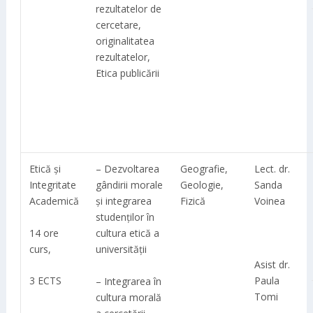
rezultatelor de
cercetare,
originalitatea
rezultatelor,
Etica publicării
Etică și
– Dezvoltarea
Geografie,
Lect. dr.
Integritate
gândirii morale
Geologie,
Sanda
Academică
și integrarea
Fizică
Voinea
studenților în
14 ore
cultura etică a
curs,
universității
Asist dr.
3 ECTS
Paula
– Integrarea în
Tomi
cultura morală